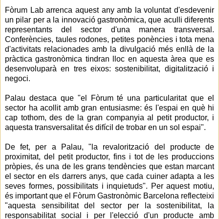
Fòrum Lab arrenca aquest any amb la voluntat d'esdevenir
un pilar per a la innovació gastronòmica, que aculli diferents
representants del sector d'una manera transversal.
Conferències, taules rodones, petites ponències i tota mena
d'activitats relacionades amb la divulgació més enllà de la
pràctica gastronòmica tindran lloc en aquesta àrea que es
desenvoluparà en tres eixos: sostenibilitat, digitalització i
negoci.
Palau destaca que "el Fòrum té una particularitat que el
sector ha acollit amb gran entusiasme: és l'espai en què hi
cap tothom, des de la gran companyia al petit productor, i
aquesta transversalitat és difícil de trobar en un sol espai".
De fet, per a Palau, "la revalorització del producte de
proximitat, del petit productor, fins i tot de les produccions
pròpies, és una de les grans tendències que estan marcant
el sector en els darrers anys, que cada cuiner adapta a les
seves formes, possibilitats i inquietuds". Per aquest motiu,
és important que el Fòrum Gastronòmic Barcelona reflecteixi
"aquesta sensibilitat del sector per la sostenibilitat, la
responsabilitat social i per l'elecció d'un producte amb