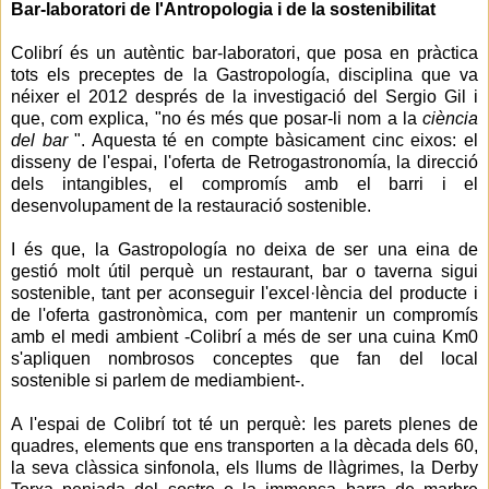
Bar-laboratori de l'Antropologia i de la sostenibilitat
Colibrí és un autèntic bar-laboratori, que posa en pràctica
tots els preceptes de la Gastropología, disciplina que va
néixer el 2012 després de la investigació del Sergio Gil i
que, com explica, "no és més que posar-li nom a la
ciència
del bar
". Aquesta té en compte bàsicament cinc eixos: el
disseny de l'espai, l'oferta de Retrogastronomía, la direcció
dels intangibles, el compromís amb el barri i el
desenvolupament de la restauració sostenible.
I és que, la Gastropología no deixa de ser una eina de
gestió molt útil perquè un restaurant, bar o taverna sigui
sostenible, tant per aconseguir l'excel·lència del producte i
de l'oferta gastronòmica, com per mantenir un compromís
amb el medi ambient -Colibrí a més de ser una cuina Km0
s'apliquen nombrosos conceptes que fan del local
sostenible si parlem de mediambient-.
A l'espai de Colibrí tot té un perquè: les parets plenes de
quadres, elements que ens transporten a la dècada dels 60,
la seva clàssica sinfonola, els llums de llàgrimes, la Derby