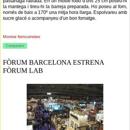
pastanaga ratllada. En un motlle rodó d'uns 25 cm poseu-hi
la mantega i tireu-hi la barreja preparada. Ho poseu al forn,
només de baix a 170º una mitja hora llarga. Espolvareu amb
sucre glacé o acompanyeu d'un bon fomatge.
Montse femcuinetes
Comparteix
FÒRUM BARCELONA ESTRENA
FÒRUM LAB