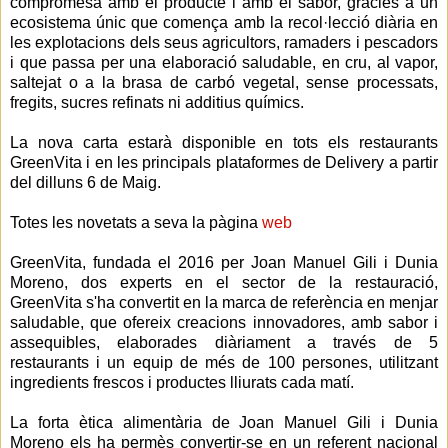
compromesa amb el producte i amb el sabor, gràcies a un
ecosistema únic que comença amb la recol·lecció diària en
les explotacions dels seus agricultors, ramaders i pescadors
i que passa per una elaboració saludable, en cru, al vapor,
saltejat o a la brasa de carbó vegetal, sense processats,
fregits, sucres refinats ni additius químics.
La nova carta estarà disponible en tots els restaurants
GreenVita i en les principals plataformes de Delivery a partir
del dilluns 6 de Maig.
Totes les novetats a seva la pàgina
web
GreenVita, fundada el 2016 per Joan Manuel Gili i Dunia
Moreno, dos experts en el sector de la restauració,
GreenVita s'ha convertit en la marca de referència en menjar
saludable, que ofereix creacions innovadores, amb sabor i
assequibles, elaborades diàriament a través de 5
restaurants i un equip de més de 100 persones, utilitzant
ingredients frescos i productes lliurats cada matí.
La forta ètica alimentària de Joan Manuel Gili i Dunia
Moreno els ha permès convertir-se en un referent nacional