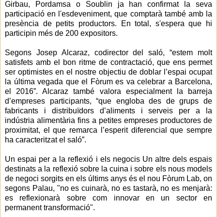
Girbau, Pordamsa o Soublin ja han confirmat la seva
participació en l'esdeveniment, que comptarà també amb la
presència de petits productors. En total, s'espera que hi
participin més de 200 expositors.
Segons Josep Alcaraz, codirector del saló, “estem molt
satisfets amb el bon ritme de contractació, que ens permet
ser optimistes en el nostre objectiu de doblar l’espai ocupat
la última vegada que el Fòrum es va celebrar a Barcelona,
el 2016”. Alcaraz també valora especialment la barreja
d’empreses participants, “que engloba des de grups de
fabricants i distribuïdors d’aliments i serveis per a la
indústria alimentària fins a petites empreses productores de
proximitat, el que remarca l’esperit diferencial que sempre
ha caracteritzat el saló”.
Un espai per a la reflexió i els negocis Un altre dels espais
destinats a la reflexió sobre la cuina i sobre els nous models
de negoci sorgits en els últims anys és el nou Fòrum Lab, on
segons Palau, "no es cuinarà, no es tastarà, no es menjarà:
es reflexionarà sobre com innovar en un sector en
permanent transformació".