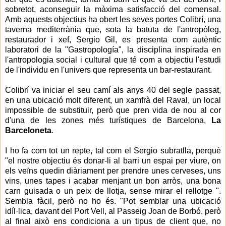
sobretot, aconseguir la màxima satisfacció del comensal.
Amb aquests objectius ha obert les seves portes Colibrí, una
taverna mediterrània que, sota la batuta de l'antropòleg,
restaurador i xef, Sergio Gil, es presenta com autèntic
laboratori de la "Gastropología", la disciplina inspirada en
l'antropologia social i cultural que té com a objectiu l'estudi
de l'individu en l'univers que representa un bar-restaurant.
Colibrí va iniciar el seu camí als anys 40 del segle passat,
en una ubicació molt diferent, un xamfrà del Raval, un local
impossible de substituir, però que pren vida de nou al cor
d'una de les zones més turístiques de Barcelona, ​​
La
Barceloneta
.
I ho fa com tot un repte, tal com el Sergio subratlla, perquè
"el nostre objectiu és donar-li al barri un espai per viure, on
els veïns quedin diàriament per prendre unes cerveses, uns
vins, unes tapes i acabar menjant un bon arròs, una bona
carn guisada o un peix de llotja, sense mirar el rellotge ".
Sembla fàcil, però no ho és. "Pot semblar una ubicació
idíl·lica, davant del Port Vell, al Passeig Joan de Borbó, però
al final això ens condiciona a un tipus de client que, no