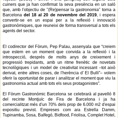
cuiners que ja han confirmat la seva presència en un saló
que, amb l'objectiu de "(Re)pensar la gastronomia" torna a
Barcelona
del 18 al 20 de novembre del 2019
, i espera
convertir-se en un espai per a la reflexió i innovació
gastronòmiques, que reuneixi de forma transversal a tots els
agents del sector.
El codirector del Fòrum, Pep Palau, assenyala que “creiem
que estem en un moment que convida a la reflexió i la
introspecció, després de molts anys de creixement i
progressió trepidants, amb un ritme frenètic de novetats
tecnològiques i un model de creativitat incessant –tot això
derivat, entre altres coses, de l'herència d’ El Bulli”– volem
oferir la oportunitat de parar i analitzar el moment que viu la
gastronomia actual amb tots els seus protagonistes”.
El Fòrum Gastronòmic Barcelona se celebrarà al pavelló 8
del recinte Montjuïc de Fira de Barcelona i ja ha
comercialitzat més d'un 70% dels prop de 6.000 m2 d'espai
expositiu previst. Empreses com ara Estrella Damm,
Tupinamba, Sosa, Balfegó, Bidfood, Friolisa, Complet Hotel,