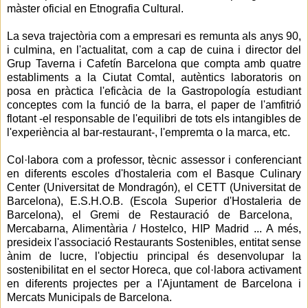
màster oficial en Etnografia Cultural.
La seva trajectòria com a empresari es remunta als anys 90,
i culmina, en l'actualitat, com a cap de cuina i director del
Grup Taverna i Cafetín Barcelona que compta ​​amb quatre
establiments a la Ciutat Comtal, autèntics laboratoris on
posa en pràctica l'eficàcia de la Gastropología estudiant
conceptes com la funció de la barra, el paper de l'amfitrió
flotant -el responsable de l'equilibri de tots els intangibles de
l'experiència al bar-restaurant-, l'empremta o la marca, etc.
Col·labora com a professor, tècnic assessor i conferenciant
en diferents escoles d'hostaleria com el Basque Culinary
Center (Universitat de Mondragón), el CETT (Universitat de
Barcelona), E.S.H.O.B. (Escola Superior d'Hostaleria de
Barcelona), el Gremi de Restauració de Barcelona, ​​
Mercabarna, Alimentària / Hostelco, HIP Madrid ... A més,
presideix l'associació Restaurants Sostenibles, entitat sense
ànim de lucre, l'objectiu principal és desenvolupar la
sostenibilitat en el sector Horeca, que col·labora activament
en diferents projectes per a l'Ajuntament de Barcelona i
Mercats Municipals de Barcelona.