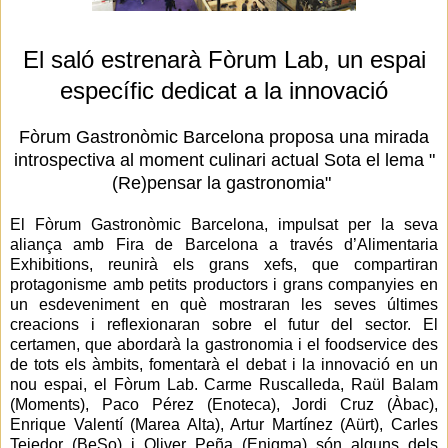
El saló estrenarà Fòrum Lab, un espai
específic dedicat a la innovació
Fòrum Gastronòmic Barcelona proposa una mirada
introspectiva al moment culinari actual Sota el lema "
(Re)pensar la gastronomia"
El Fòrum Gastronòmic Barcelona, impulsat per la seva
aliança amb Fira de Barcelona a través d’Alimentaria
Exhibitions, reunirà els grans xefs, que compartiran
protagonisme amb petits productors i grans companyies en
un esdeveniment en què mostraran les seves últimes
creacions i reflexionaran sobre el futur del sector. El
certamen, que abordarà la gastronomia i el foodservice des
de tots els àmbits, fomentarà el debat i la innovació en un
nou espai, el Fòrum Lab. Carme Ruscalleda, Raül Balam
(Moments), Paco Pérez (Enoteca), Jordi Cruz (Àbac),
Enrique Valentí (Marea Alta), Artur Martínez (Aürt), Carles
Tejedor (BeSo) i Oliver Peña (Enigma) són alguns dels