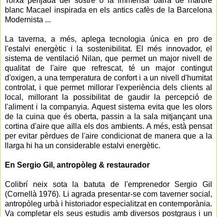
Torxa penjada del sostre o la immensa barra de marbre
blanc Macael inspirada en els antics cafès de la Barcelona
Modernista ...
La taverna, a més, aplega tecnologia única en pro de
l'estalvi energètic i la sostenibilitat. El més innovador, el
sistema de ventilació Nilan, que permet un major nivell de
qualitat de l'aire que refrescat, té un major contingut
d'oxigen, a una temperatura de confort i a un nivell d'humitat
controlat, i que permet millorar l'experiència dels clients al
local, millorant la possibilitat de gaudir la percepció de
l'aliment i la companyia. Aquest sistema evita que les olors
de la cuina que és oberta, passin a la sala mitjançant una
cortina d'aire que aïlla els dos ambients. A més, està pensat
per evitar pèrdues de l'aire condicionat de manera que a la
llarga hi ha un considerable estalvi energètic.
En Sergio Gil, antropòleg & restaurador
Colibrí neix sota la batuta de l'emprenedor Sergio Gil
(Cornellà 1976). Li agrada presentar-se com taverner social,
antropòleg urbà i historiador especialitzat en contemporània.
Va completar els seus estudis amb diversos postgraus i un