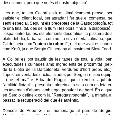
desestimem, però que no és el nostre objectiu".
I és que, tot en Colibrí està mil·limètricament pensat per
satisfer el client local, per agradar i fer que el comensal se
senti especial. Seguint els preceptes de la Gastropología, tot
té una finalitat, des de la llum i les olors, fins a la disposició i
l'espai entre taules, els elements decoratius, la pissarra dels
plats del dia, la barra, i com no, la seva oferta culinària, que
Gil defineix com
"cuina de rebost"
, o el que avui es coneix
com Km0, ja que Sergio Gil pertany al moviment Slow Food.
A Colibrí es pot gaudir de les tapes de tota la vida, ben
executades i cuinades amb ingredients de proximitat (peix
de la Llotja de la Barceloneta, verdures d'hort propi, etc.).
Tapes reinventades i actualitzades per Sergio i el seu equip,
i que el maître Edoardo Piaggi -que exerceix aquí de
"amfitrió flotant" - presenta i ofereix a la sala com es feia en
les tavernes d'abans, amb argot popular i de barri. És el que
en Sergio defineix com la "Retrogastronomía", la mirada al
passat, la recuperació del que és autèntic.
Xoricets de Pepe Gil, en homenatge al pare de Sergio;