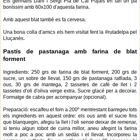
Els germans Dani i Sergi Pla de Cal Pujals en fan un pa
boníssim amb 60x100 d'aquesta farina.
Amb aquest blat també es fa cervesa.
Una bona colla d'amics els hem visitat fent la #rutadelpa pel
Lluçanès.
Pastís de pastanaga amb farina de blat
forment
Ingredients: 250 grs de farina de blat forment, 200 grs de
sucre, un sobre de llevat, 150 grs de pastanaga ratllada, 3
ous, 30 grs de mantega, 2 tassetes de cafè de llet i 2
tassetes d'oli d'oliva verge extra. Sucre glacé per a decorar.
Formatge de cabra per acompanyar (opcional).
Preparació: escalfeu el forn a 200º mentrestant barregeu tots
els ingredients en aquest ordre: els ous amb el sucre fins
que blanquegin, afegiu la llet i l'oli sense deixar de remenar,
si teniu algun robot de cuina millor, aneu afegint la farina
molt a poc a poc amb un sedàs i el llevat. Incorporeu la