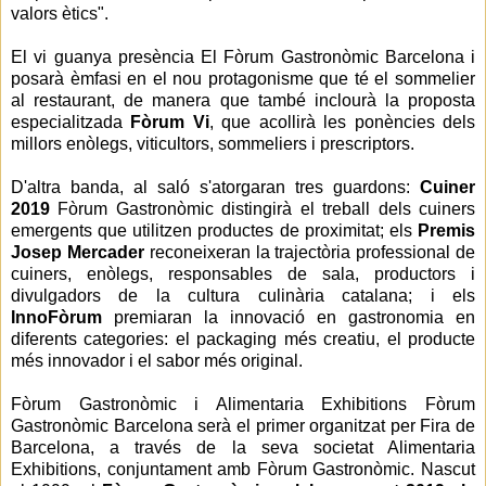
valors ètics".
El vi
guanya presència El Fòrum Gastronòmic Barcelona i
posarà èmfasi en el nou protagonisme que té el sommelier
al restaurant, de manera que també inclourà la proposta
especialitzada
Fòrum Vi
, que acollirà les ponències dels
millors enòlegs, viticultors, sommeliers i prescriptors.
D'altra banda, al saló s'atorgaran tres guardons:
Cuiner
2019
Fòrum Gastronòmic distingirà el treball dels cuiners
emergents que utilitzen productes de proximitat; els
Premis
Josep Mercader
reconeixeran la trajectòria professional de
cuiners, enòlegs, responsables de sala, productors i
divulgadors de la cultura culinària catalana; i els
InnoFòrum
premiaran la innovació en gastronomia en
diferents categories: el packaging més creatiu, el producte
més innovador i el sabor més original.
Fòrum Gastronòmic i Alimentaria Exhibitions Fòrum
Gastronòmic Barcelona serà el primer organitzat per Fira de
Barcelona, a través de la seva societat Alimentaria
Exhibitions, conjuntament amb Fòrum Gastronòmic. Nascut