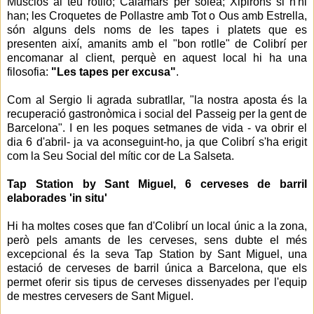
Musclos al teu rotllo; Calamars per soleà; Xipirons si n'hi
han; les Croquetes de Pollastre amb Tot o Ous amb Estrella,
són alguns dels noms de les tapes i platets que es
presenten així, amanits amb el "bon rotlle" de Colibrí per
encomanar al client, perquè en aquest local hi ha una
filosofia:
"Les tapes per excusa"
.
Com al Sergio li agrada subratllar, "la nostra aposta és la
recuperació gastronòmica i social del Passeig per la gent de
Barcelona". I en les poques setmanes de vida - va obrir el
dia 6 d'abril- ja va aconseguint-ho, ja que Colibrí s'ha erigit
com la Seu Social del mític cor de La Salseta.
Tap Station by Sant Miguel, 6 cerveses de barril
elaborades 'in situ'
Hi ha moltes coses que fan d'Colibrí un local únic a la zona,
però pels amants de les cerveses, sens dubte el més
excepcional és la seva Tap Station by Sant Miguel, una
estació de cerveses de barril única a Barcelona, ​​que els
permet oferir sis tipus de cerveses dissenyades per l'equip
de mestres cervesers de Sant Miguel.