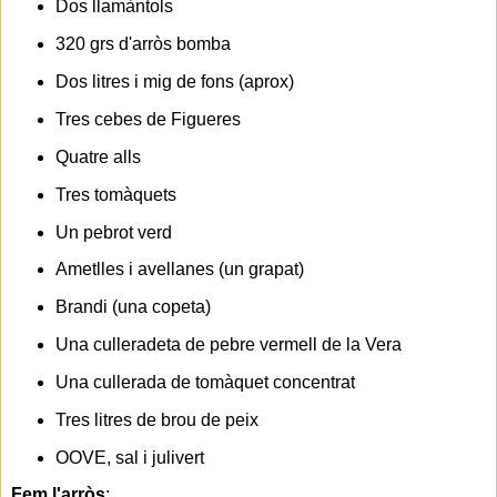
Dos llamàntols
320 grs d'arròs bomba
Dos litres i mig de fons (aprox)
Tres cebes de Figueres
Quatre alls
Tres tomàquets
Un pebrot verd
Ametlles i avellanes (un grapat)
Brandi (una copeta)
Una culleradeta de pebre vermell de la Vera
Una cullerada de tomàquet concentrat
Tres litres de brou de peix
OOVE, sal i julivert
Fem l'arròs
: