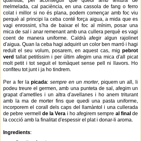
quantitat, per aconseguir que quedi amb textura de
melmelada, cal paciència, en una cassola de fang o ferro
colat i millor si no és plana, podem començar amb foc viu
perquè al principi la ceba conté força aigua, a mida que es
vagi enrossint, s'ha de baixar el foc al mínim, posar una
mica de sal i anar remenant amb una cullera perquè es vagi
coent de manera uniforme. Caldrà afegir algun rajolinet
d'aigua. Quan la ceba hagi adquirit un color ben marró i hagi
reduït el seu volum, posarem, en aquest cas, mig
pebrot
verd
tallat petitíssim i per últim afegim una mica d'all picat
molt petit i tot seguit el tomàquet sense pell ni llavors. Ho
confiteu tot junt i ja ho tindrem.
Per a fer la
picada
:
sempre en un morter
, piquem un all, li
podeu treure el germen, amb una punteta de sal, afegim un
grapat d'ametlles i un altra d'avellanes i ho anem triturant
amb la ma de morter fins que quedi una pasta uniforme,
incorporem el corall dels caps del llamàntol i una cullerada
de pebre vermell
de la Vera
i ho afegirem sempre
al final
de
la cocció amb la finalitat d'espessir el plat i donar-li aroma.
Ingredients
: