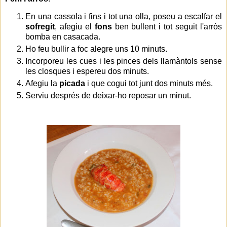
En una cassola i fins i tot una olla, poseu a escalfar el
sofregit
, afegiu el
fons
ben bullent i tot seguit l'arròs
bomba en casacada.
Ho feu bullir a foc alegre uns 10 minuts.
Incorporeu les cues i les pinces dels llamàntols sense
les closques i espereu dos minuts.
Afegiu la
picada
i que cogui tot junt dos minuts més.
Serviu després de deixar-ho reposar un minut.