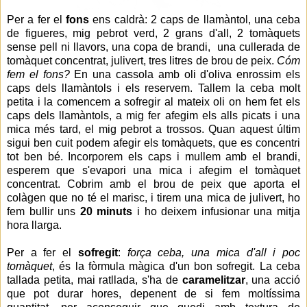
Per a fer el
fons
ens caldrà: 2 caps de llamàntol, una ceba
de figueres, mig pebrot verd, 2 grans d'all, 2 tomàquets
sense pell ni llavors, una copa de brandi, una cullerada de
tomàquet concentrat, julivert, tres litres de brou de peix.
Cóm
fem el fons?
En una cassola amb oli d'oliva enrossim els
caps dels llamàntols i els reservem. Tallem la ceba molt
petita i la comencem a sofregir al mateix oli on hem fet els
caps dels llamàntols, a mig fer afegim els alls picats i una
mica més tard, el mig pebrot a trossos. Quan aquest últim
sigui ben cuit podem afegir els tomàquets, que es concentri
tot ben bé. Incorporem els caps i mullem amb el brandi,
esperem que s'evapori una mica i afegim el tomàquet
concentrat. Cobrim amb el brou de peix que aporta el
colàgen que no té el marisc, i tirem una mica de julivert, ho
fem bullir uns
20 minuts
i ho deixem infusionar una mitja
hora llarga.
Per a fer el
sofregit
:
força ceba, una mica d'all i poc
tomàquet
, és la fòrmula màgica d'un bon sofregit. La ceba
tallada petita, mai ratllada, s'ha de
caramelitzar
, una acció
que pot durar hores, depenent de si fem moltíssima