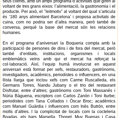
seus clients, amb un ampli programa d’activitats que giren al
voltant de tres grans eixos: l’alimentació, la gastronomia i el
producte. Per això, el "leitmotiv" al voltant del qual s’articula
és ‘180 anys alimentant Barcelona’ i proposa activitats de
cuina, com no podria ser d’altra manera, però també de
conversa, perquè la base del mercat són les relacions
humanes.
En el programa d’aniversari la Boqueria compta amb la
participació de persones de dins i de fora del mercat, però
també d’entitats, institucions, organismes i locals
emblemàtics veïns amb qui el mercat ha reforçat la
col·laboració. Així, l’equip humà involucrat en aquest
aniversari està format per xefs, restauradors, gastrònoms,
investigadors, acadèmics, periodistes o influencers, en una
llista llarga que inclou xefs com Carme Ruscalleda, els
Germans Torres, Nandu Jubany o el trio del restaurant
Disfrutar, entre d’altres; gastrònoms com Toni Massanés i
Núria Bàguena, escriptors con Carlos Zanón i Toni Iturbe;
periodistes com Tana Collados i Òscar Broc; acadèmics
com Manuel Guàrdia i influencers com Inés Butrón, entre
molts d’altres. I la complicitat de locals com la cocteleria
Boadas, els bars Marsella, Thonet, Muy Buenas i Casa