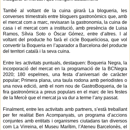
També al voltant de la cuina girarà La blogueria, les
converses trimestrals entre bloguers gastronòmics que, amb
el mercat com a marc, revisaran la gastronomia, la cuina de
casa i el mercat com a institució, amb presència de Luisa
Ramos, Sílvia Soto o Òscar Gómez, entre d’altres. I al
voltant del producte ho farà el cicle Boqueliciosa, que vol
convertir la Boqueria en l’aparador a Barcelona del producte
del territori català i la seva cuina.
Entre les activitats puntuals, destaquen: Boqueria Negra, la
incorporació del mercat en la programació de la BCNegra
2020; 180 espelmes, una festa d’aniversari de caràcter
popular; Primera plana, una taula rodona amb periodistes o
una nova edició, amb el nom nou de GastroBoqueria, de la
fira gastronòmica a preus populars en el marc de les festes
de la Mercè que el mercat ja va dur a terme l’any passat.
Finalment, entre les activitats amb partners, s’està treballant
per fer realitat Ben Acompanyats, un programa d’accions
conjuntes amb entitats i organismes ciutadans tan diversos
com La Virreina, el Museu Marítim, l’Ateneu Barcelonès, el