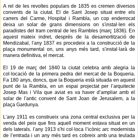
A rel de les revoltes populars de 1835 es cremen diversos
convents de la ciutat. El de Sant Josep situat entre els
carrers del Carme, Hospital i Rambla, un cop enderrocat
deixa un solar de grans dimensions on s'instal·len els
paradistes del tram central de les Rambles (març 1836). En
aquest mateix indret, després de la desamortització de
Mendizabal, l'any 1837 es procedeix a la construcció de la
plaça monumental on, uns anys més tard, s'instal·larà de
manera definitiva, el mercat.
El 19 de març del 1840 la ciutat celebra amb alegria la
col·locació de la primera pedra del mercat de la Boqueria.
Fa 180 anys, doncs, que la Boqueria està situada en aquest
punt de la Rambla, en un espai projectat per l’arquitecte
Josep Mas i Vila que aviat es va haver d’ampliar amb el
solar de l'antic convent de Sant Joan de Jerusalem, a la
plaça Gardunya.
L'any 1911 es construeix una zona central exclusiva per la
venda del peix que fins aquell moment estava situat en un
dels laterals. l'any
1913 s'hi col·loca l’icònic arc modernista
de l’entrada i un any més tard es cobreix amb una teulada