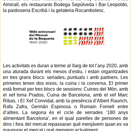
Almirall, els restaurants Bodega Sepúlveda i Bar Leopoldo,
la pastisseria Escribà i la gelateria Rocambolesc.
Les activitats es duran a terme al llarg de tot l’any 2020, amb
una aturada durant els mesos d’estiu, i estan organitzades
en tres grans blocs: seriades, puntuals i amb partners. Les
primeres tenen dos eixos, la cuina i la conversa. El primer
està format per tres blocs de sessions: Cuines del Món, amb
el xef Isma Prados, Cuina de Barcelona, amb el xef Marc
Ribas, i El Xef Convidat, amb la presència d’Albert Raurich,
Rafa Zafra, Germán Espinosa o Romain Fornell entre
d’altres. La segona és el cicle de xerrades ‘180 anys
alimentant Barcelona’, en el qual parelles de persones de
dins i fora del mercat repassaran què menjàvem quan es va
inaugurar el mercat i què mengem actualment.