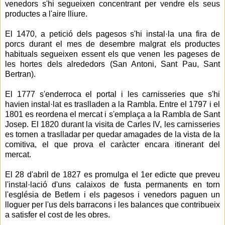
venedors s'hi segueixen concentrant per vendre els seus
productes a l'aire lliure.
El 1470, a petició dels pagesos s'hi instal·la una fira de
porcs durant el mes de desembre malgrat els productes
habituals segueixen essent els que venen les pageses de
les hortes dels alrededors (San Antoni, Sant Pau, Sant
Bertran).
El 1777 s'enderroca el portal i les carnisseries que s'hi
havien instal·lat es traslladen a la Rambla. Entre el 1797 i el
1801 es reordena el mercat i s'emplaça a la Rambla de Sant
Josep. El 1820 durant la visita de Carles IV, les carnisseries
es tornen a traslladar per quedar amagades de la vista de la
comitiva, el que prova el caràcter encara itinerant del
mercat.
El 28 d'abril de 1827 es promulga el 1er edicte que preveu
l'instal·lació d'uns calaixos de fusta permanents en torn
l'església de Betlem i els pagesos i venedors paguen un
lloguer per l'us dels barracons i les balances que contribueix
a satisfer el cost de les obres.