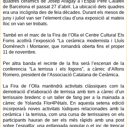
quadres ceràmics de Josep Aragay a l’Espai Pere Calafell
de Barcelona el passat 27 d’abril. La ubicació dels quadres
era una incògnita des de feia dècades. Durant els mesos de
juny i juliol van ser l’element clau d’una exposició al mateix
lloc on van ser trobats.
També en el marc de la Fira de l’Olla el Centre Cultural Els
Forns acollirà l’exposició “La ceràmica modernista i Lluís
Domènech i Montaner, que romandrà oberta fins el proper
11 de novembre.
Per altra banda el recinte de la fira será l’escenari de la
conferencia “La terrissa i els fogons”, a càrrec d’Alfons
Romero, president de l’Associació Catalana de Ceràmica.
La Fira de l’Olla mantindrà activitats clàssiques com la
demotració d’elaboració de terrissa amb torn a càrrec d’un
terrissaire bredenc o un taller de fang per a la mainada a
càrrec de Yolanda Flor4Pètals. En aquesta setena edició
incorporarà noves activitats lúdiques relacionades amb la
ceràmica i la terrissa, com una cursa de terrissaires on els
participants hauran de ser els més ràpids amb una post
sobre l’espatlla; una enfangada popular o el joc de trencar