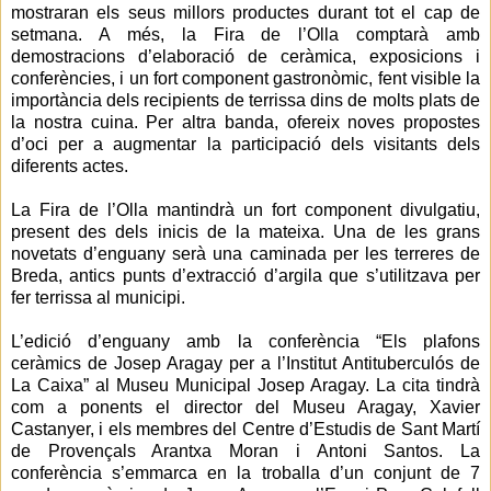
mostraran els seus millors productes durant tot el cap de
setmana. A més, la Fira de l’Olla comptarà amb
demostracions d’elaboració de ceràmica, exposicions i
conferències, i un fort component gastronòmic, fent visible la
importància dels recipients de terrissa dins de molts plats de
la nostra cuina. Per altra banda, ofereix noves propostes
d’oci per a augmentar la participació dels visitants dels
diferents actes.
La Fira de l’Olla mantindrà un fort component divulgatiu,
present des dels inicis de la mateixa. Una de les grans
novetats d’enguany serà una caminada per les terreres de
Breda, antics punts d’extracció d’argila que s’utilitzava per
fer terrissa al municipi.
L’edició d’enguany amb la conferència “Els plafons
ceràmics de Josep Aragay per a l’Institut Antituberculós de
La Caixa” al Museu Municipal Josep Aragay. La cita tindrà
com a ponents el director del Museu Aragay, Xavier
Castanyer, i els membres del Centre d’Estudis de Sant Martí
de Provençals Arantxa Moran i Antoni Santos. La
conferència s’emmarca en la troballa d’un conjunt de 7