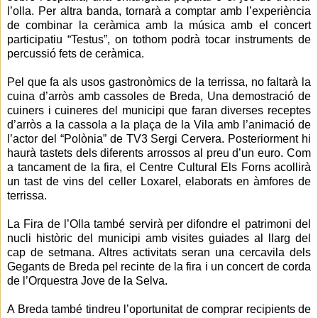
l’olla. Per altra banda, tornarà a comptar amb l’experiència
de combinar la ceràmica amb la música amb el concert
participatiu “Testus”, on tothom podrà tocar instruments de
percussió fets de ceràmica.
Pel que fa als usos gastronòmics de la terrissa, no faltarà la
cuina d’arròs amb cassoles de Breda, Una demostració de
cuiners i cuineres del municipi que faran diverses receptes
d’arròs a la cassola a la plaça de la Vila amb l’animació de
l’actor del “Polònia” de TV3 Sergi Cervera. Posteriorment hi
haurà tastets dels diferents arrossos al preu d’un euro. Com
a tancament de la fira, el Centre Cultural Els Forns acollirà
un tast de vins del celler Loxarel, elaborats en àmfores de
terrissa.
La Fira de l’Olla també servirà per difondre el patrimoni del
nucli històric del municipi amb visites guiades al llarg del
cap de setmana. Altres activitats seran una cercavila dels
Gegants de Breda pel recinte de la fira i un concert de corda
de l’Orquestra Jove de la Selva.
A Breda també
tindreu l’oportunitat de comprar recipients de